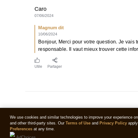
Caro
07/06/2024
Magnum dit
10/06/2024
Bonjour, Merci pour votre question. Je vais t
responsable. Il vaut mieux trouver cette i
Utile
Partager
We use cookies and similar technologies to improve your experience on o
and other third-party sites. Our
Terms of Use
and
Privacy Policy
apply 
Preferences
at any time.
AdChoices