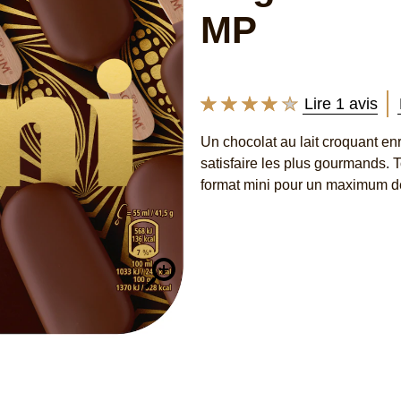
MP
Lire 1 avis
La
note
Un chocolat au lait croquant en
moyenne
satisfaire les plus gourmands.
de
ce
format mini pour un maximum de
Magnum
Mini
Classic
55ml
6
MP
est
de
4.0
sur
5
à