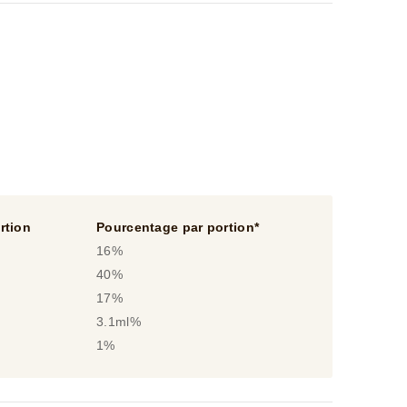
rtion
Pourcentage par portion*
16%
40%
17%
3.1ml%
1%