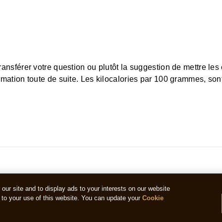
ransférer votre question ou plutôt la suggestion de mettre les
nformation toute de suite. Les kilocalories par 100 grammes,
ur site and to display ads to your interests on our website
to your use of this website. You can update your
Cookie
Avez-vous des questions?