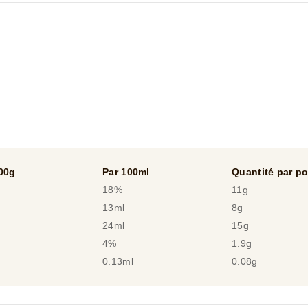
partir
de
1
notes.
00g
Par 100ml
Quantité par po
18%
11g
13ml
8g
24ml
15g
4%
1.9g
0.13ml
0.08g