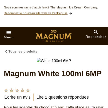
Skip to:
Nous sommes ravis d’avoir lancé The Magnum Ice Cream Company.
Découvrez le nouveau site web de l'entreprise
Rechercher
Menu
Tous les produits
Magnum White 100ml 6MP
Aucune
évaluation
Écrire un avis
Lire 1 questions répondues
soumise
pour
Pour les adeptes du chocolat blanc, cette glace saura ravir