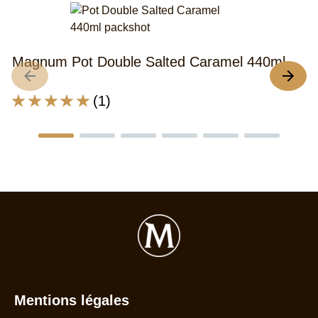
M
4
Magnum Pot Double Salted Caramel 440ml
A
La
év
(1)
note
s
moyenne
po
de
c
ce
pr
Magnum
Pot
Double
Salted
Caramel
440ml
est
de
5.0
sur
Mentions légales
5