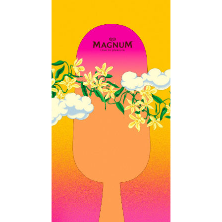
experience on our site and to display ads to your interests on
our website and other third-party sites. Our
Terms of Use
and
Privacy Policy
apply to your use of this website. You can
update your
Cookie Preferences
at any time.
AdChoices
Accept
Decline
VOIR FOND D'ÉCRAN (JPG)