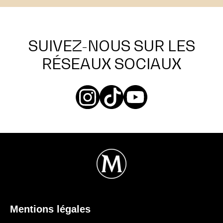
CAMPAIGNS
Le Remix du tube classique de Kylie
Minogue par Peggy Gou maintenant
disponible
L'union de deux icônes de la musique pour un tout
nouveau tube de l'été #ClassicsRemixed
LIRE L'ARTICLE