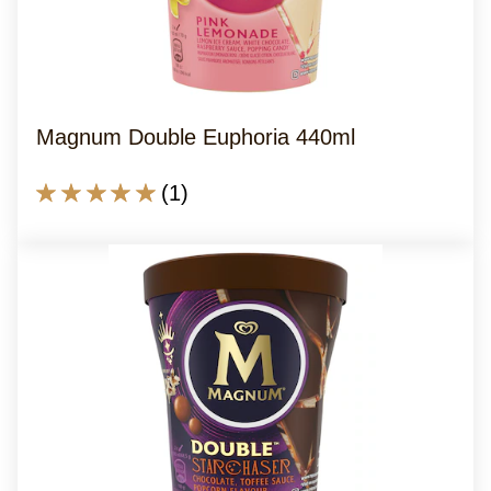
Magnum Double Euphoria 440ml
La
(1)
note
moyenne
de
ce
Magnum
Double
Euphoria
440ml
est
de