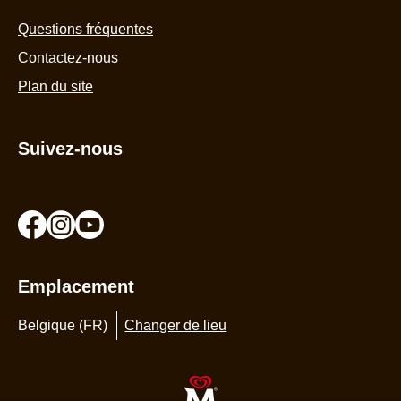
Questions fréquentes
Contactez-nous
Plan du site
Suivez-nous
We use cookies and similar technologies to improve your
Emplacement
experience on our site and to display ads to your interests on our
website and other third-party sites. Our
Terms of Use
and
Privacy
Belgique (FR)
Changer de lieu
Policy
apply to your use of this website. You can update your
Cookie Preferences
at any time.
AdChoices