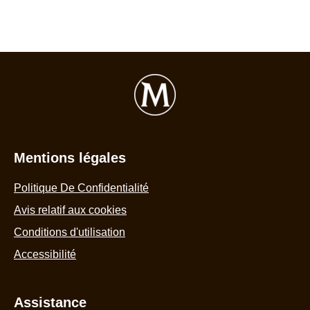
de
ce
Magnum
Pot
Classic
440ml
est
de
5.0
Mentions légales
sur
5
Politique De Confidentialité
à
Avis relatif aux cookies
partir
Conditions d'utilisation
de
Accessibilité
1
notes.
Assistance