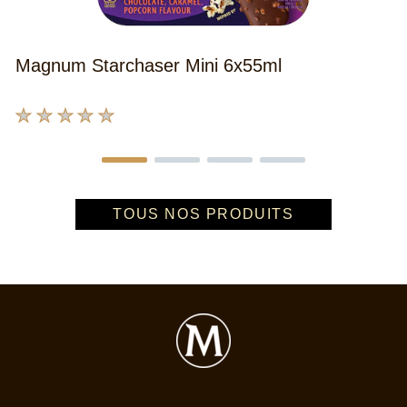
p
c
p
Magnum Starchaser Mini 6x55ml
Aucune
évaluation
soumise
pour
ce
TOUS NOS PRODUITS
product