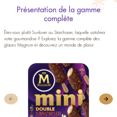
Présentation de la gamme
complète
Êtes-vous plutôt Sunlover ou Starchaser, laquelle satisfera
votre gourmandise ? Explorez la gamme complète des
glaces Magnum et découvrez un monde de plaisir.
M
A
é
s