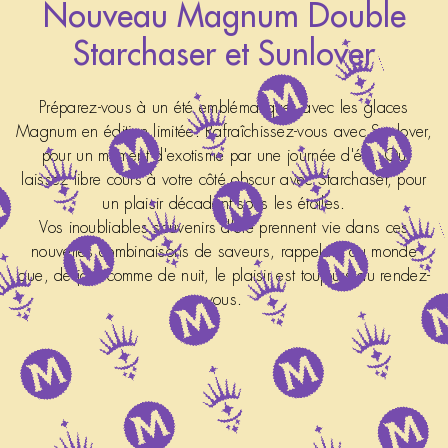
Nouveau Magnum Double
Starchaser et Sunlover
Préparez-vous à un été emblématique, avec les glaces
Magnum en édition limitée. Rafraîchissez-vous avec Sunlover,
pour un moment d'exotisme par une journée d'été. Ou
laissez libre cours à votre côté obscur avec Starchaser, pour
un plaisir décadent sous les étoiles.
Vos inoubliables souvenirs d'été prennent vie dans ces
nouvelles combinaisons de saveurs, rappelant au monde
que, de jour comme de nuit, le plaisir est toujours au rendez-
vous.