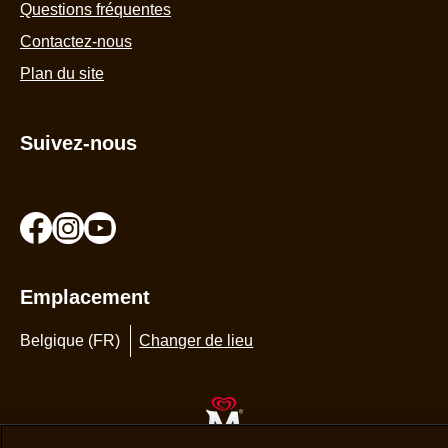
Questions fréquentes
Contactez-nous
Plan du site
We use cookies and similar technologies to improve your
Suivez-nous
experience on our site and to display ads to your interests on
our website and other third-party sites. Our
Terms of Use
and
Privacy Policy
apply to your use of this website. You can
update your
Cookie Preferences
at any time.
AdChoices
Accept
Decline
Emplacement
Belgique (FR)
Changer de lieu