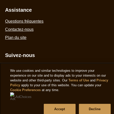
Assistance
Questions fréquentes
Contactez-nous
Plan du site
Suivez-nous
We use cookies and similar technologies to improve your
experience on our site and to display ads to your interests on our
website and other third-party sites. Our
Terms of Use
and
Privacy
Policy
apply to your use of this website. You can update your
Cookie Preferences
at any time.
Emplacement
AdChoices
Belgique (FR)
Changer de lieu
Accept
Decline