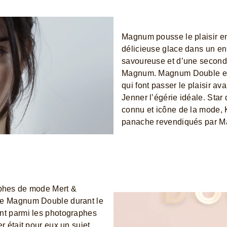
Magnum pousse le plaisir e
délicieuse glace dans un e
savoureuse et d’une second
Magnum. Magnum Double est
qui font passer le plaisir av
Jenner l’égérie idéale. Sta
connu et icône de la mode, K
panache revendiqués par 
aphes de mode Mert &
de Magnum Double durant le
nt parmi les photographes
r était pour eux un sujet