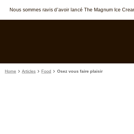
Nous sommes ravis d’avoir lancé The Magnum Ice Cre
Skip to:
MAIN CONTENT
FOOTER
Home
Articles
Food
Osez vous faire plaisir