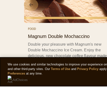
FOOD
Magnum Double Mochaccino
Double your pleasure with Magnum's new
Double Mochaccino Ice Cream. Enjoy the
delicious, new chocolate coffee flavour made
with 100% Colombian Coffee.
We use cookies and similar technologies to improve your experience on o
and other third-party sites. Our
Terms of Use
and
Privacy Policy
apply 
Preferences
at any time.
LIRE L'ARTICLE
AdChoices