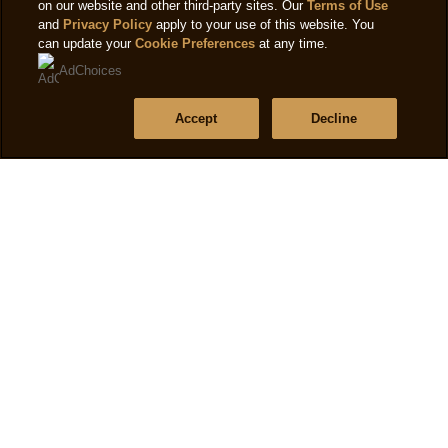
on our website and other third-party sites. Our
Terms of Use
Cookieverklaring
and
Privacy Policy
apply to your use of this website. You
can update your
Cookie Preferences
at any time.
Cookie-instellingen
AdChoices
Toegankelijkheid
Accept
Decline
Gebruiksvoorwaarden
Help
Veelgestelde vragen
Contact
Sitemap
Winkel zoeker
Volg ons