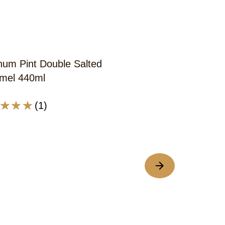
um Pint Double Salted
mel 440ml
(1)
delde
deling
um
e
Magnum Pint 
el