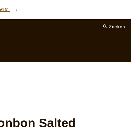
site.
Zoeken
nbon Salted