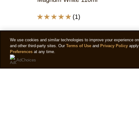
(1)
De
gemiddelde
beoordeling
van
We use cookies and similar technologies to improve your experience on o
deze
and other third-party sites. Our
Terms of Use
and
Privacy Policy
apply 
Magnum
Preferences
at any time.
White
AdChoices
120ml
is
5.0
van
de
5
op
basis
van
1
beoordelingen.
Gebruiksvoorwaarden
Help
Vo