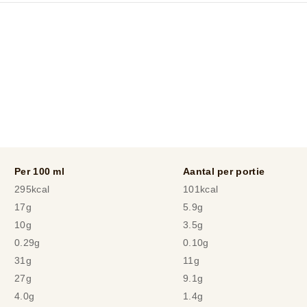
Per 100 ml
Aantal per portie
295kcal
101kcal
17g
5.9g
10g
3.5g
0.29g
0.10g
31g
11g
27g
9.1g
4.0g
1.4g