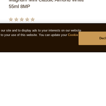
440ml
55ml 8MP
is
5.0
van
Geen
de
beoordelingen
5
ur site and to display ads to your interests on our website
ingediend
op
to your use of this website. You can update your
Cookie
voor
basis
Decl
deze
van
product
1
beoord
lg ons