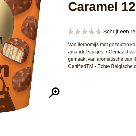
Caramel 1
Schrijf een r
Geen
beoordelingen
Vanilleroomijs met gezouten k
ingediend
amandel stukjes. • Gemaakt van
voor
deze
gemaakt van aromatische vanill
product
CertifiedTM • Echte Belgische 