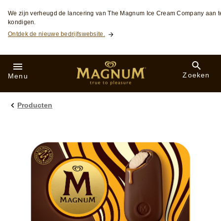
Skip to:
We zijn verheugd de lancering van The Magnum Ice Cream Company aan t
kondigen.
Ontdek de nieuwe bedrijfswebsite.
Zoeken
Menu
Producten