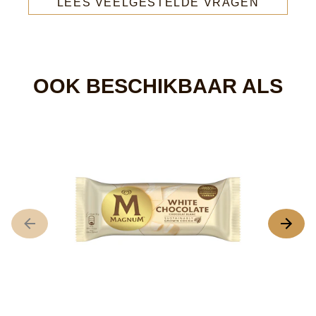
Schrijf een recensie
Een vraag stellen
Heb je nog vragen?
In onze FAQ vindt u alle antwoorden op uw meest
gestelde vragen.