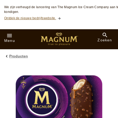
Skip to:
We zijn verheugd de lancering van The Magnum Ice Cream Company aan t
kondigen.
Ontdek de nieuwe bedrijfswebsite.
Zoeken
Menu
Producten