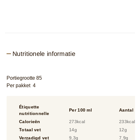
Rainforest Alliance CertifiedTM • Echte Belgische
chocolade
Nutritionele informatie
Portiegrootte 85
Per pakket 4
Étiquette
Per 100 ml
Aantal pe
nutritionnelle
Calorieën
273kcal
233kcal