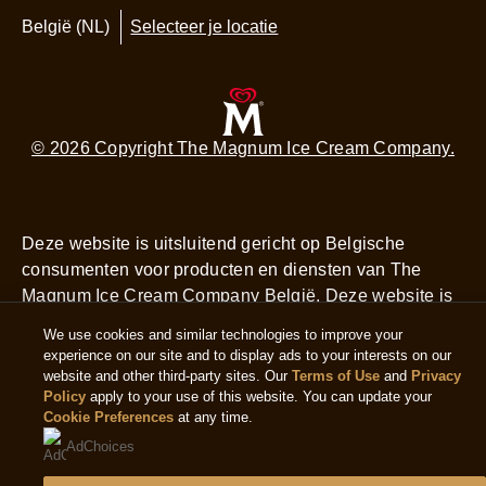
Cookieverklaring
basis
van
Toegankelijkheid
1
Gebruiksvoorwaarden
beoordelingen.
Help
Veelgestelde vragen
Contact
Sitemap
Winkel zoeker
We use cookies and similar technologies to improve your
experience on our site and to display ads to your interests on our
website and other third-party sites. Our
Terms of Use
and
Privacy
Volg ons
Policy
apply to your use of this website. You can update your
Cookie Preferences
at any time.
AdChoices