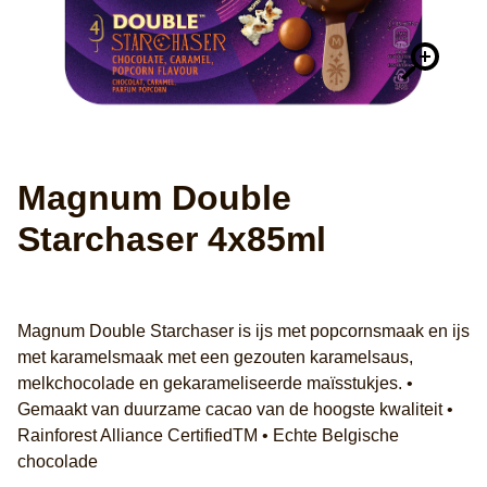
Magnum Double
Starchaser 4x85ml
Geen
beoordelingen
Schrijf een recensie
Een vraag stellen
ingediend
Magnum Double Starchaser is ijs met popcornsmaak en ijs
voor
met karamelsmaak met een gezouten karamelsaus,
deze
melkchocolade en gekarameliseerde maïsstukjes. •
product
Gemaakt van duurzame cacao van de hoogste kwaliteit •