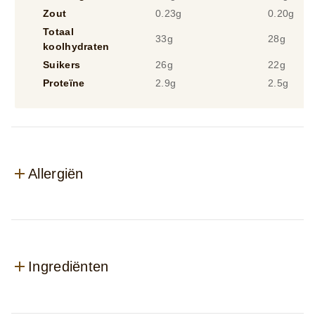
Totaal vet
14g
12g
Verzadigd vet
9,3g
7,9g
Zout
0.23g
0.20g
Totaal
33g
28g
koolhydraten
Suikers
26g
22g
Proteïne
2.9g
2.5g
Allergiën
Ingrediënten