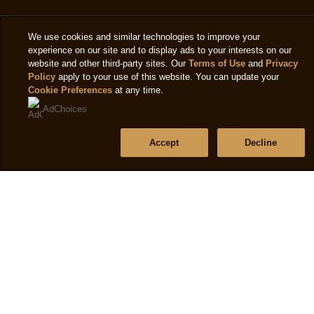
product
We use cookies and similar technologies to improve your
experience on our site and to display ads to your interests on our
website and other third-party sites. Our
Terms of Use
and
Privacy
Policy
apply to your use of this website. You can update your
Cookie Preferences
at any time.
AdChoices
Mentions légales
Accept
Decline
Politique de confidentialité
Paramètres des cookies
Politique Cookies
Conditions d'utilisation
Accessibilité
Assistance