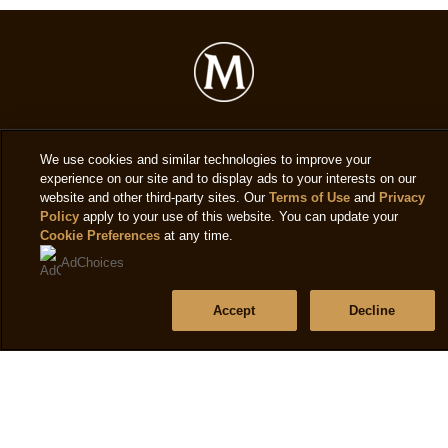
product
We use cookies and similar technologies to improve your
Mentions légales
experience on our site and to display ads to your interests on our
website and other third-party sites. Our
Terms of Use
and
Privacy
Politique de confidentialité
Policy
apply to your use of this website. You can update your
Cookie Preferences
at any time.
Paramètres des cookies
AdChoices
Politique Cookies
Conditions d'utilisation
Accept
Decline
Accessibilité
Assistance