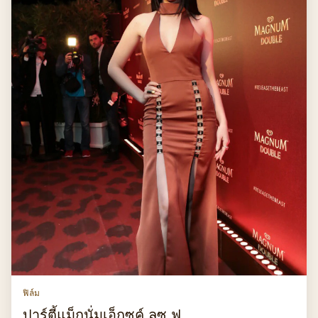
ฟิล์ม
ปาร์ตี้แม็กนั่มเอ็กซค์ ลซู ฟ