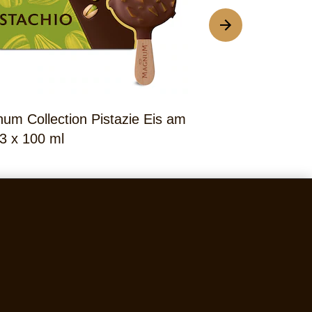
um Collection Pistazie Eis am
Magnum Doubl
 3 x 100 ml
Billionaire 1 x