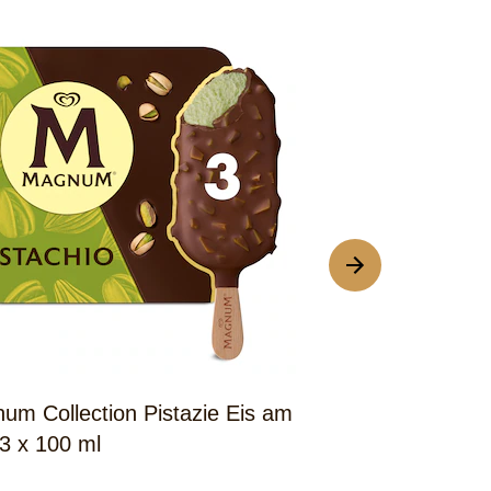
um Collection Pistazie Eis am
Magnum Doubl
 3 x 100 ml
Billionaire 1 x