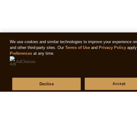
We use cookies and similar technologies to improve your experience on o
and other third-party sites. Our
Terms of Use
and
Privacy Policy
apply 
Preferences
at any time.
AdChoices
Decline
Accept
Rechtliches
Fragen
Recht
Häufig gestellte Fragen
Datenschutzhinweis
Kontakt
Cookie-Einstellungen
Sitemap