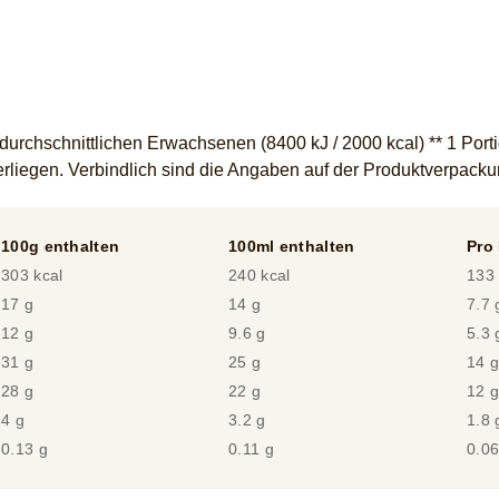
rchschnittlichen Erwachsenen (8400 kJ / 2000 kcal) ** 1 Portio
liegen. Verbindlich sind die Angaben auf der Produktverpack
100g enthalten
100ml enthalten
Pro 
303 kcal
240 kcal
133 
17 g
14 g
7.7 
12 g
9.6 g
5.3 
31 g
25 g
14 
28 g
22 g
12 
4 g
3.2 g
1.8 
0.13 g
0.11 g
0.06