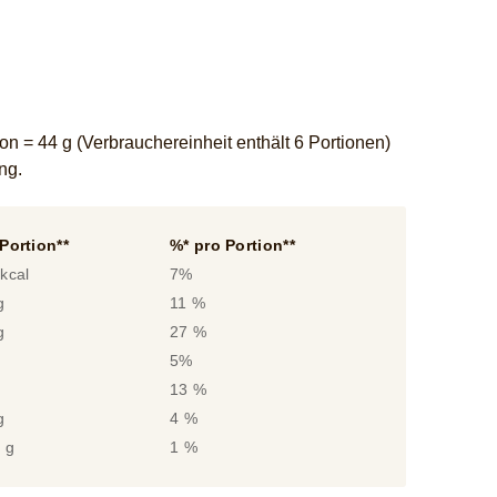
n = 44 g (Verbrauchereinheit enthält 6 Portionen)
ung.
Portion**
%* pro Portion**
kcal
7%
g
11 %
g
27 %
g
5%
g
13 %
g
4 %
 g
1 %