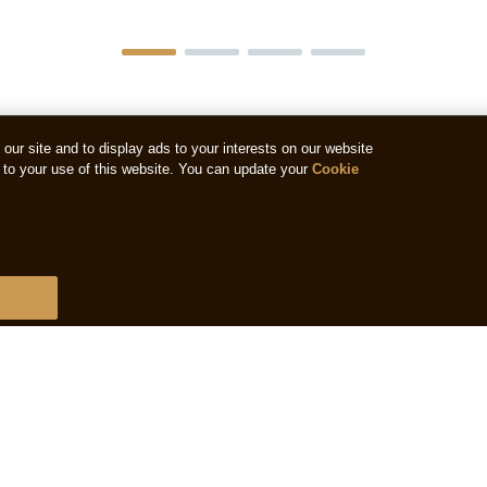
ur site and to display ads to your interests on our website
to your use of this website. You can update your
Cookie