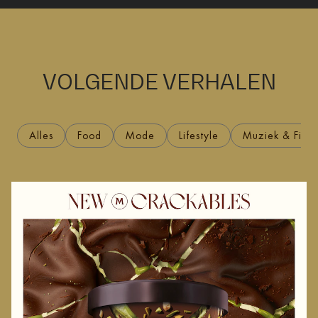
VOLGENDE VERHALEN
Alles
Food
Mode
Lifestyle
Muziek & Filmv