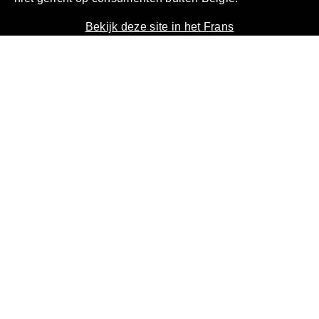
Magnum Ice Cream Company België. Deze website is
niet gericht op consumenten buiten België.
Bekijk deze site in het Frans