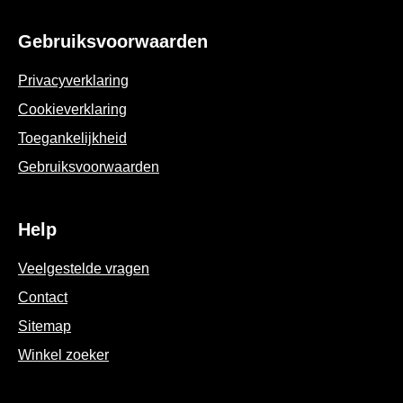
5
op
Gebruiksvoorwaarden
basis
van
Privacyverklaring
1
Cookieverklaring
beoordelingen.
Cookie-instellingen
Toegankelijkheid
Gebruiksvoorwaarden
Help
Veelgestelde vragen
Contact
Sitemap
Winkel zoeker