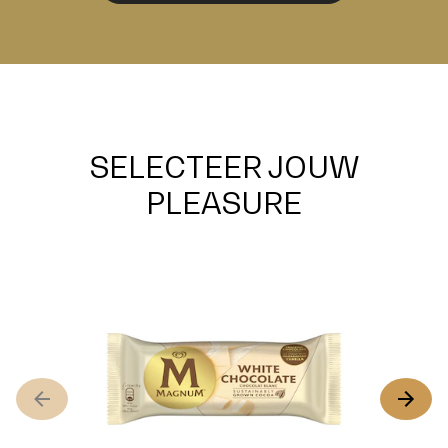
SELECTEER JOUW
PLEASURE
M
5
G
b