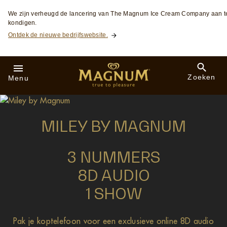
We zijn verheugd de lancering van The Magnum Ice Cream Company aan t
Skip to:
MAIN CONTENT
kondigen.
FOOTER
SEARCH
Ontdek de nieuwe bedrijfswebsite.
Zoeken
Menu
MILEY BY MAGNUM
3 NUMMERS
8D AUDIO
1 SHOW
Pak je koptelefoon voor een exclusieve online 8D audio