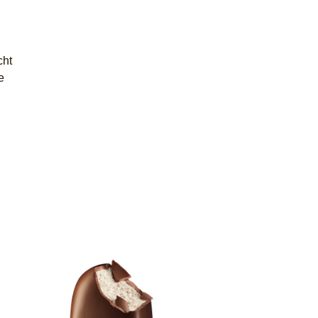
cht
e