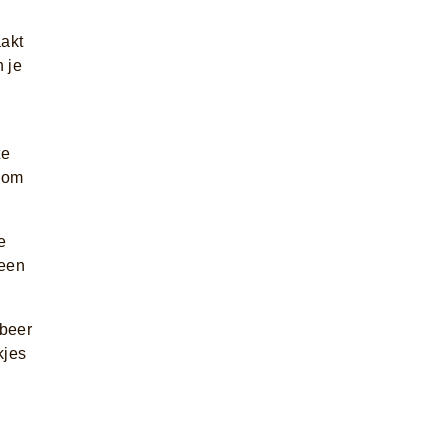
aakt
n je
te
t om
e
 een
obeer
kjes