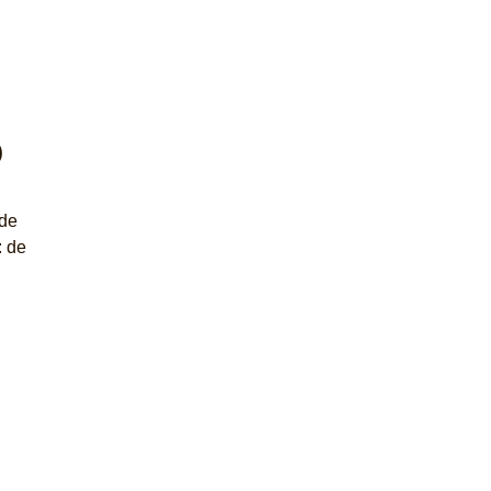
D
nde
: de