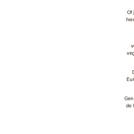
Of 
hie
v
veg
Eur
Geni
de 