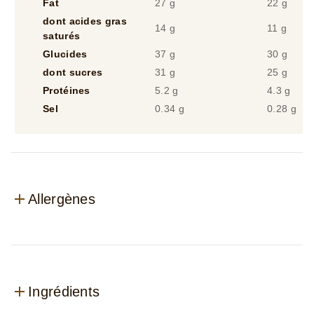
dont acides gras
14 g
11 g
saturés
Glucides
37 g
30 g
dont sucres
31 g
25 g
Protéines
5.2 g
4.3 g
Sel
0.34 g
0.28 g
Allergènes
Ingrédients