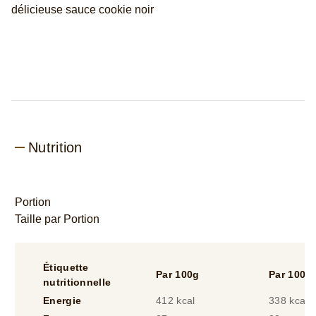
Nutrition
Portion
Taille par Portion
Étiquette
Par 100g
Par 100m
nutritionnelle
Energie
412 kcal
338 kcal
Fat
27 g
22 g