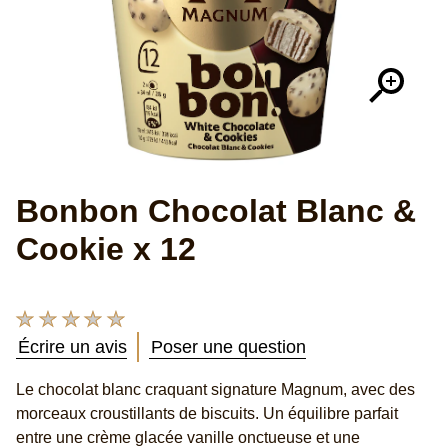
Bonbon Chocolat Blanc &
Cookie x 12
Aucune
évaluation
Écrire un avis
Poser une question
soumise
pour
Le chocolat blanc craquant signature Magnum, avec des
ce
morceaux croustillants de biscuits. Un équilibre parfait
product
entre une crème glacée vanille onctueuse et une
délicieuse sauce cookie noir