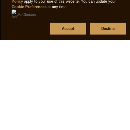
monsieur
quand ce magnum à Moulins? la pub c'est mort!
distribuez!!!
gourmande
29/04/2021
Magnum dit
25/07/2022
Nous vous remercions de l'intérêt porté à nos glaces
MAGNUM Mini Double Gold Caramel Billionaire. Afin
de trouver les enseignes les proposant, nous vous
invitons à cliquer sur « ACHETER EN LIGNE » et à
saisir le code postal pour lequel vous souhaitez réaliser
une recherche dans l'onglet "Acheter en magasin".
Ainsi, les distributeurs proposant le produit
s'afficheront.