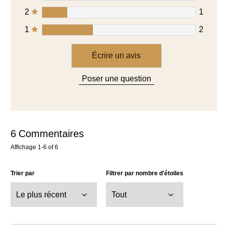
Cathykat
08/08/2025
Magnum dit
11/08/2025
Bonjour ! Merci beaucoup pour votre retour et, surtout,
pour votre fidélité. Nous sommes ravis de vous compter
parmi nos clients et vous remercions sincèrement pour
la confiance que vous nous accordez. L'équipe
MAGNUM
Utile
Partager
Signaler
Fondues !!!!
J'en ai trouvé une seule fois depuis pas moyen d'en
acheter ou que ce soit Dommage elles étaient très
goûteuses