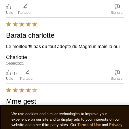
produits dépend des enseignes. Vous pouvez en
vérifier la disponibilité en magasin sur notre site :
cliquez sur « Acheter en ligne », puis choisissez l’onglet
« Acheter en magasin » et saisissez le code postal pour
lequel vous souhaitez réaliser une recherche. Les
magasins, alentour proposant le produit s'afficheront.
Utile
Partager
Signaler
madame
quel dommage. la glace est vraiment trop trop salé
mimi
29/05/2021
Utile
Partager
Signaler