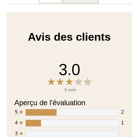
6
Commentaires
Affichage
1-6
of
6
Trier par
Filtrer par nombre d'étoiles
amaizing
Oh la la, comme c'est bon, j'en suis addict depuis la
découverte cet été, un goût incroyable de caramel avant
la glace, c'est top. 😋😋