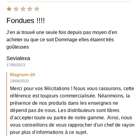
Le meilleur!!! pas du tout adepte du Magmun mais la oui
Charlotte
14/06/2021
(1)
Utile
Partager
Signaler
Mme gest
Bonjour,vous faite là pub à la télé et le produit on ne le
trouve nul part.....C. Bizarre merci de me répondre.Mme
Gest
We use cookies and similar technologies to improve your
experience on our site and to display ads to your interests on our
Yvette
website and other third-party sites. Our
Terms of Use
and
Privacy
10/06/2021
Policy
apply to your use of this website. You can update your
Cookie Preferences
at any time.
Magnum dit
26/07/2022
AdChoices
Merci pour l'intérêt porté à nos glaces Mini Double Gold
Caramel Billionaire. La présence en magasin de nos
Accept
Decline