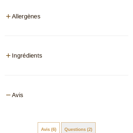
3.0
6 avis
Aperçu de l'évaluation
5
2
4
1
3
2
1
1
2
Écrire un avis
Poser une question