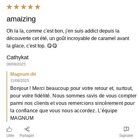
Sevialexa
17/06/2023
Magnum dit
19/06/2023
Merci pour vos félicitations ! Nous vous rassurons, cette
référence est toujours commercialisée. Néanmoins, la
présence de nos produits dans les enseignes ne
dépend pas de nous. Les distributeurs sont libres
d'accepter toute ou partie de notre gamme. Ainsi, nous
vous conseillons de vous rapprocher d'un chef de rayon
pour plus d'informations à ce sujet.
Utile
Partager
Signaler
Barata charlotte