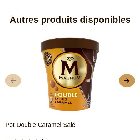
Autres produits disponibles
P
L
no
m
d
c
Po
Ch
B
Pot Double Caramel Salé
&
C
es