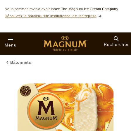
Skip to:
Nous sommes ravis d’avoir lancé The Magnum Ice Cream Company.
Découvrez le nouveau site institutionnel de l'entreprise
Rechercher
Menu
Bâtonnets