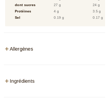
dont sucres
27 g
24 g
Protéines
4 g
3.5 g
Sel
0.19 g
0.17 g
Allergènes
Ingrédients