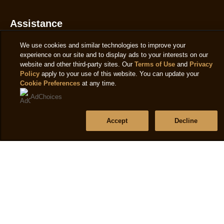
Accessibilité
Assistance
We use cookies and similar technologies to improve your
experience on our site and to display ads to your interests on our
Questions fréquentes
website and other third-party sites. Our
Terms of Use
and
Privacy
Policy
apply to your use of this website. You can update your
Localisateur de magasin
Cookie Preferences
at any time.
Contactez-nous
AdChoices
Plan du site
Accept
Decline
Suivez-nous
Emplacement