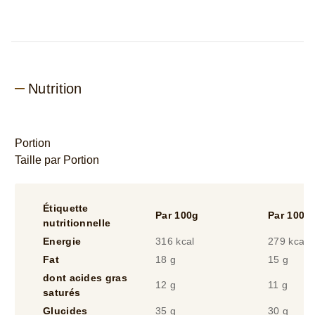
Nutrition
Portion
Taille par Portion
Étiquette
Par 100g
Par 100m
nutritionnelle
Energie
316 kcal
279 kcal
Fat
18 g
15 g
dont acides gras
12 g
11 g
saturés
Glucides
35 g
30 g