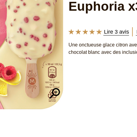
Euphoria x
Lire 3 avis
La
note
Une onctueuse glace citron av
moyenne
chocolat blanc avec des inclusio
de
ce
Euphoria
x3
est
de
5.0
sur
5
à
partir
de
3
notes.