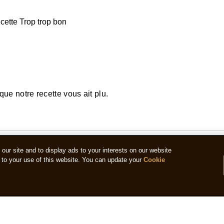
ecette Trop trop bon
ue notre recette vous ait plu.
ur site and to display ads to your interests on our website
to your use of this website. You can update your
Cookie
de citron, sucre pétillant...