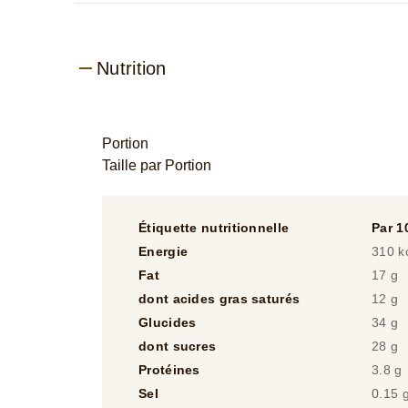
Nutrition
Portion
Taille par Portion
Étiquette nutritionnelle
Par 1
Energie
310 k
Fat
17 g
dont acides gras saturés
12 g
Glucides
34 g
dont sucres
28 g
Protéines
3.8 g
Sel
0.15 