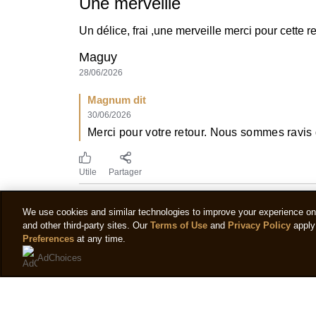
Une merveille
Un délice, frai ,une merveille merci pour cette r
Maguy
28/06/2026
Magnum dit
30/06/2026
Merci pour votre retour. Nous sommes ravis q
Utile
Partager
We use cookies and similar technologies to improve your experience on o
Addictif
and other third-party sites. Our
Terms of Use
and
Privacy Policy
apply 
Preferences
at any time.
C'est devenu mon parfum préféré, notes délicates 
AdChoices
Mary
19/07/2025