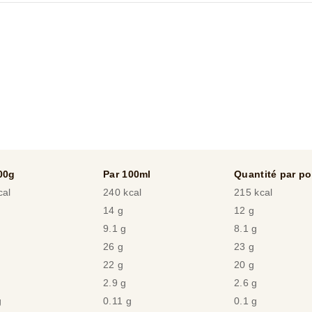
00g
Par 100ml
Quantité par po
cal
240 kcal
215 kcal
14 g
12 g
9.1 g
8.1 g
26 g
23 g
22 g
20 g
2.9 g
2.6 g
g
0.11 g
0.1 g