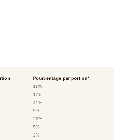
rtion
Pourcentage par portion*
11%
17%
41%
9%
22%
5%
2%