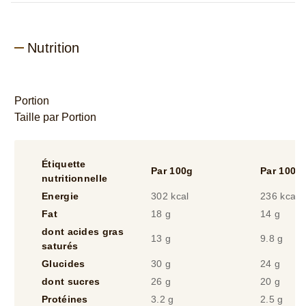
5
à
partir
Nutrition
de
1
notes.
Portion
Taille par Portion
Étiquette
Par 100g
Par 100m
nutritionnelle
Energie
302 kcal
236 kcal
Fat
18 g
14 g
dont acides gras
13 g
9.8 g
saturés
Glucides
30 g
24 g
dont sucres
26 g
20 g
Protéines
3.2 g
2.5 g