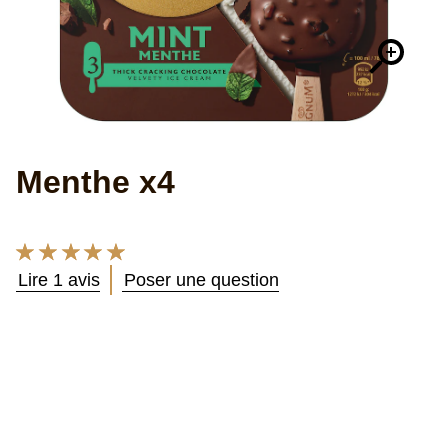
Menthe x4
La
note
Lire 1 avis
Poser une question
moyenne
de
ce
Menthe
x4
est
de
5.0
sur