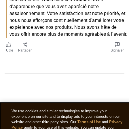
d'apprendre que vous avez apprécié notre
assaisonnement. Votre satisfaction est notre priorité, et
nous nous efforçons continuellement d'améliorer votre
expérience avec nos produits. Nous avons hâte de
vous offrir encore plus de moments agréables à l'avenir.
Utile
Partager
Signaler
Avez-vous des questions?
We use cookies and similar technologies to improve your
experience on our site and to display ads to your interests on our
website and other third-party sites. Our
Terms of Use
and
Privacy
Vous trouverez toutes les réponses à vos questions
Policy
apply to your use of this website. You can update your