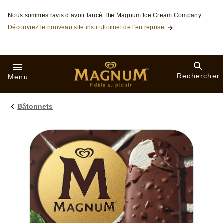
Skip to:
Nous sommes ravis d’avoir lancé The Magnum Ice Cream Company.
Découvrez le nouveau site institutionnel de l'entreprise
Rechercher
Menu
Bâtonnets