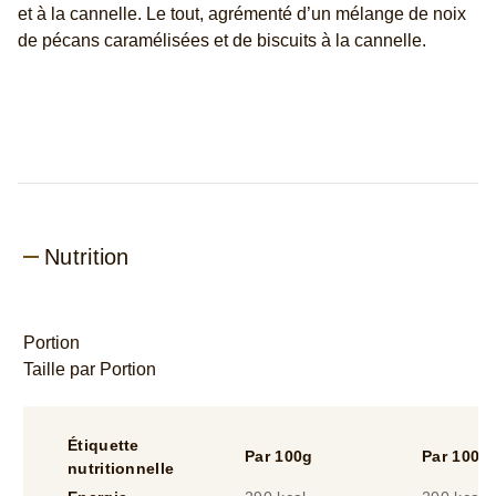
est
de
5.0
sur
5
à
partir
Nutrition
de
1
notes.
Portion
Taille par Portion
Étiquette
Par 100g
Par 100m
nutritionnelle
Energie
290 kcal
200 kcal
Fat
15 g
10 g
dont acides gras
9.1 g
6.3 g
saturés