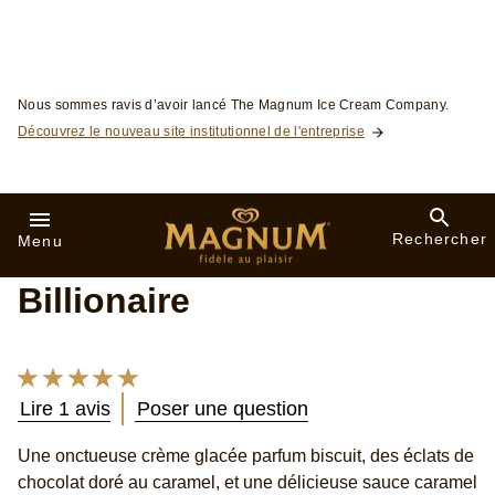
Pot Double Gold Caramel
Billionaire
La
note
Lire 1 avis
Poser une question
moyenne
de
Une onctueuse crème glacée parfum biscuit, des éclats de
ce
chocolat doré au caramel, et une délicieuse sauce caramel
Pot
Double
et à la cannelle. Le tout, agrémenté d’un mélange de noix
Gold
de pécans caramélisées et de biscuits à la cannelle.
Caramel
Billionaire