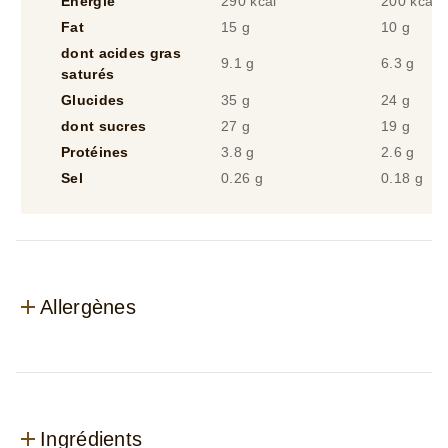
Glucides
35 g
24 g
dont sucres
27 g
19 g
Protéines
3.8 g
2.6 g
Sel
0.26 g
0.18 g
Allergènes
Ingrédients