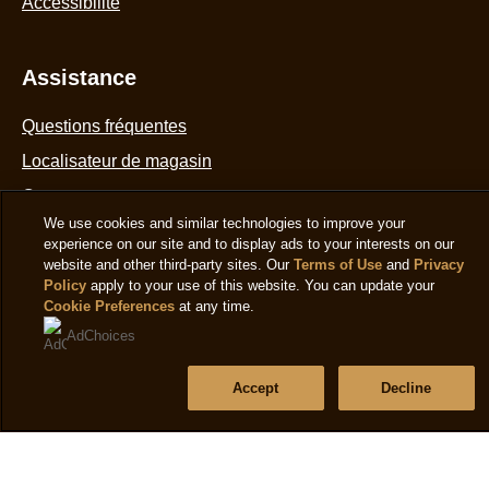
Accessibilité
We use cookies and similar technologies to improve your
experience on our site and to display ads to your interests on our
website and other third-party sites. Our
Terms of Use
and
Privacy
Assistance
Policy
apply to your use of this website. You can update your
Cookie Preferences
at any time.
Questions fréquentes
AdChoices
Localisateur de magasin
Accept
Decline
Contactez-nous
Plan du site
Suivez-nous
Emplacement