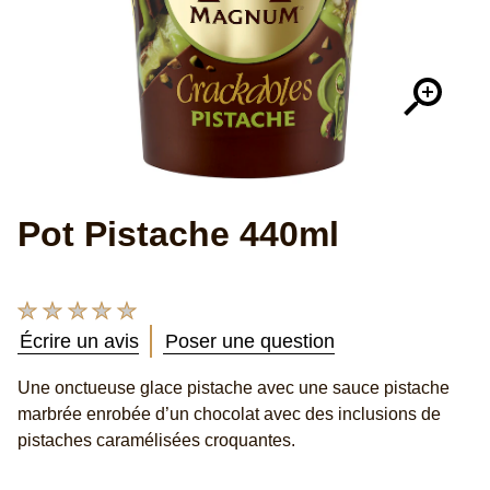
Pot Pistache 440ml
Aucune
évaluation
Écrire un avis
Poser une question
soumise
pour
Une onctueuse glace pistache avec une sauce pistache
ce
marbrée enrobée d’un chocolat avec des inclusions de
product
pistaches caramélisées croquantes.