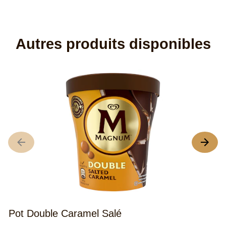
Autres produits disponibles
P
L
no
m
d
c
Po
Ch
B
Pot Double Caramel Salé
&
C
es
La
(2)