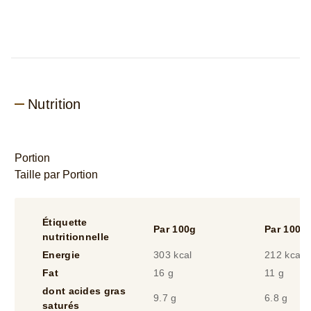
Nutrition
Portion
Taille par Portion
Étiquette
Par 100g
Par 100m
nutritionnelle
Energie
303 kcal
212 kcal
Fat
16 g
11 g
dont acides gras
9.7 g
6.8 g
saturés
Glucides
35 g
24 g