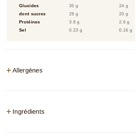
dont sucres
28 g
20 g
Protéines
3.8 g
2.6 g
Sel
0.23 g
0.16 g
Allergènes
Ingrédients