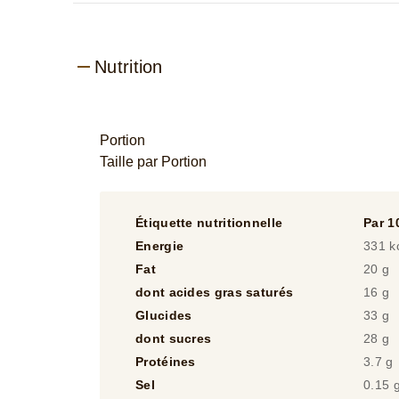
Nutrition
Portion
Taille par Portion
Étiquette nutritionnelle
Par 1
Energie
331 k
Fat
20 g
dont acides gras saturés
16 g
Glucides
33 g
dont sucres
28 g
Protéines
3.7 g
Sel
0.15 