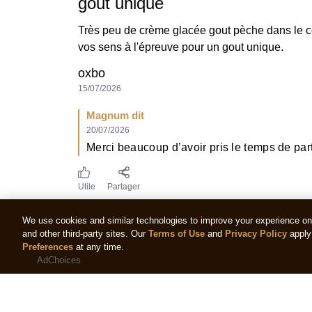
gout unique
Très peu de crème glacée gout pèche dans le co
vos sens à l'épreuve pour un gout unique.
oxbo
15/07/2026
Magnum dit
20/07/2026
Merci beaucoup d’avoir pris le temps de pa
Utile
Partager
We use cookies and similar technologies to improve your experience on o
and other third-party sites. Our
Terms of Use
and
Privacy Policy
apply 
Preferences
at any time.
AdChoices