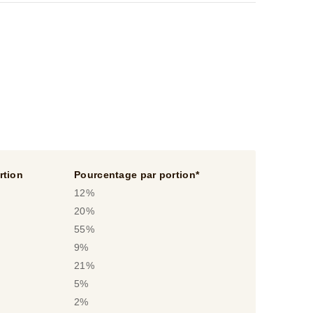
rtion
Pourcentage par portion*
12%
20%
55%
9%
21%
5%
2%