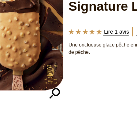
Signature 
Lire 1 avis
La
note
Une onctueuse glace pêche enro
moyenne
de pêche.
de
ce
Signature
La
Pêche
x4
est
de
5.0
sur
5
à
partir
de