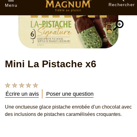
Mini La Pistache x6
Aucune
évaluation
Écrire un avis
Poser une question
soumise
pour
Une onctueuse glace pistache enrobée d’un chocolat avec
ce
des inclusions de pistaches caramélisées croquantes.
product