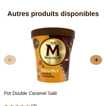
Autres produits disponibles
P
L
no
m
d
c
Po
Ch
B
Pot Double Caramel Salé
&
C
es
La
(2)
d
note