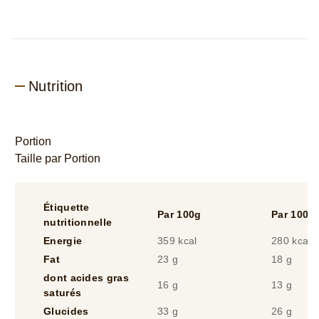
Nutrition
Portion
Taille par Portion
Étiquette
Par 100g
Par 100m
nutritionnelle
Energie
359 kcal
280 kcal
Fat
23 g
18 g
dont acides gras
16 g
13 g
saturés
Glucides
33 g
26 g
dont sucres
27 g
21 g