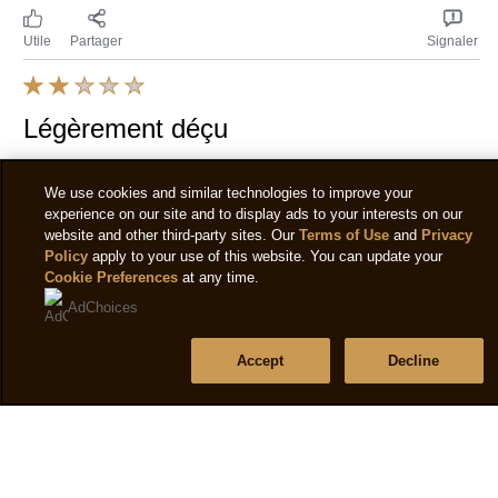
Malheureusement je n’ai pas été conquis par la saveur de
cette glace, bien que le mélange de parfums soit
audacieux. Évidemment il ne faut pas s’attendre aux
saveurs que l’on retrouve sur les glaces non vegan, le tout
est un peu plus fade..cependant bravo pour l’inventivité
qui permet à la gamme de Magnum vegan de s’étendre
un peu.
Sasha
07/10/2024
Magnum dit
08/10/2024
Merci pour cet avis, nous prenons note de vos
remarques.
Utile
Partager
Signaler