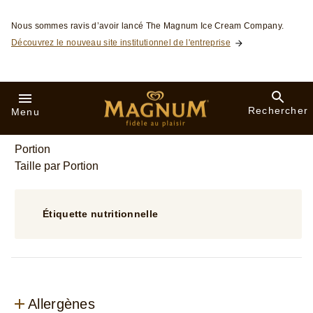
11
notes.
Portion
Taille par Portion
Étiquette nutritionnelle
Allergènes
Ingrédients