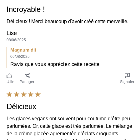
Magnum dit
06/08/2025
Ravis que vous appréciez cette recette.
Utile
Partager
Signaler
We use cookies and similar technologies to improve your
experience on our site and to display ads to your interests on our
Délicieux
website and other third-party sites. Our
Terms of Use
and
Privacy
Policy
apply to your use of this website. You can update your
Les glaces vegans ont souvent pour coutume d’être peu
Cookie Preferences
at any time.
parfumées. Or, cette glace est très parfumée. Le mélange
AdChoices
de la crème glacée agrementée d’éclats croquants
forment un symbiose parfaite. Merci Magnum pour cette
Accept
Decline
découverte.
Line
13/02/2025
Magnum dit