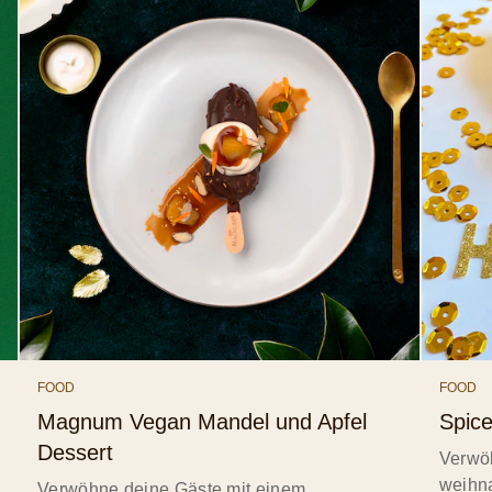
FOOD
FOOD
Magnum Vegan Mandel und Apfel
Spic
Dessert
Verwö
weihn
Verwöhne deine Gäste mit einem