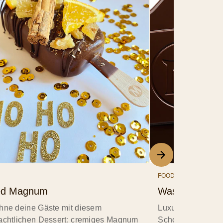
FOOD
ed Magnum
Was ist dunkl
hne deine Gäste mit diesem
Luxuriös, zartbitt
achtlichen Dessert: cremiges Magnum
Schokolade ist e