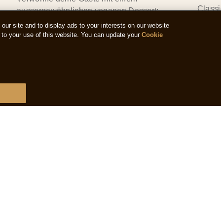
Classi
aussergewöhnlichen veganen Dessert:
Weihna
cremiges, veganes Vanillespeiseeis umhüllt
ur site and to display ads to your interests on our website
kandie
von knackiger Schokoladenkuvertüre und
to your use of this website. You can update your
Cookie
Hasel
gerösteten Mandeln, kombiniert mit
karamellisierten Apfelstückchen und
Karamellmousse. Feine Mandelhobel sorgen
für eine extra Portion Genuss. Das Einzige
was auf dem Teller übrig bleibt, ist der Stiel
vom Eis..
ARTIKEL LESEN
ALLE STORIES