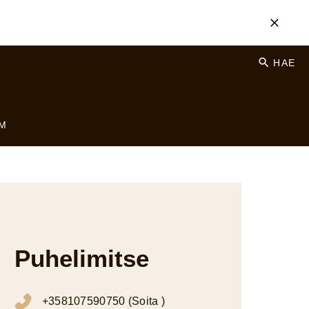
HAE
M
Puhelimitse
+358107590750 (Soita )