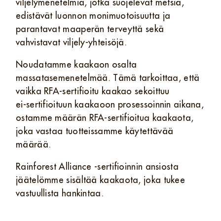
viljelymenetelmiä, jotka suojelevat metsiä,
edistävät luonnon monimuotoisuutta ja
parantavat maaperän terveyttä sekä
vahvistavat viljely-yhteisöjä.
Noudatamme kaakaon osalta
massatasemenetelmää. Tämä tarkoittaa, että
vaikka RFA‑sertifioitu kaakao sekoittuu
ei‑sertifioituun kaakaoon prosessoinnin aikana,
ostamme määrän RFA‑sertifioitua kaakaota,
joka vastaa tuotteissamme käytettävää
määrää.
Rainforest Alliance ‑sertifioinnin ansiosta
jäätelömme sisältää kaakaota, joka tukee
vastuullista hankintaa.