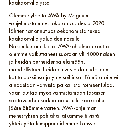
kaakaonviljelyssä
Olemme ylpeitä AWA by Magnum
‑ohjelmastamme, joka on vuodesta 2020
lähtien tarjonnut sosioekonomista tukea
kaakaonviljelyalueiden naisille
Norsunluurannikolla. AWA‑ohjelman kautta
olemme vaikuttaneet suoraan yli 4 000 naisen
ja heidän perheidensä elämään,
mahdollistaen heidän investoida uudelleen
kotitalouksiinsa ja yhteisöihinsä. Tämä aloite ei
ainoastaan vahvista paikallista toimeentuloa,
vaan auttaa myös varmistamaan tasaisen
saatavuuden korkealaatuiselle kaakaolle
jäätelöitämme varten. AWA‑ohjelman
menestyksen pohjalta jatkamme tiivistä
yhteistyötä kumppaneidemme kanssa