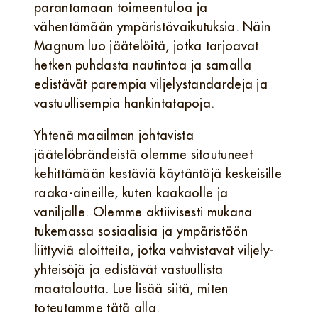
parantamaan toimeentuloa ja
vähentämään ympäristövaikutuksia. Näin
Magnum luo jäätelöitä, jotka tarjoavat
hetken puhdasta nautintoa ja samalla
edistävät parempia viljelystandardeja ja
vastuullisempia hankintatapoja.
Yhtenä maailman johtavista
jäätelöbrändeistä olemme sitoutuneet
kehittämään kestäviä käytäntöjä keskeisille
raaka-aineille, kuten kaakaolle ja
vaniljalle. Olemme aktiivisesti mukana
tukemassa sosiaalisia ja ympäristöön
liittyviä aloitteita, jotka vahvistavat viljely-
yhteisöjä ja edistävät vastuullista
maataloutta. Lue lisää siitä, miten
toteutamme tätä alla.