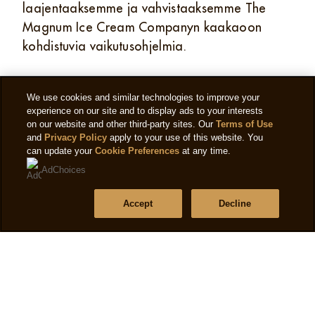
laajentaaksemme ja vahvistaaksemme The
Magnum Ice Cream Companyn kaakaoon
kohdistuvia vaikutusohjelmia.
We use cookies and similar technologies to improve your
experience on our site and to display ads to your interests
AWA BY MAGNUM
on our website and other third-party sites. Our
Terms of Use
and
Privacy Policy
apply to your use of this website. You
can update your
Cookie Preferences
at any time.
AdChoices
Accept
Decline
NAUTINTOA
Jokainen Magnum heijastaa vuosikymmenten
asiantuntemusta ja sitoutumista laatuun sekä huolellisuutta
jokaisessa valmistuksen yksityiskohdassa. Yhdistämällä