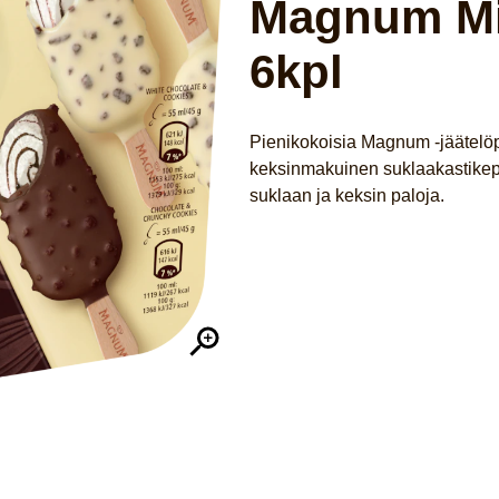
Magnum Mi
6kpl
Pienikokoisia Magnum -jäätelö
keksinmakuinen suklaakastikep
suklaan ja keksin paloja.