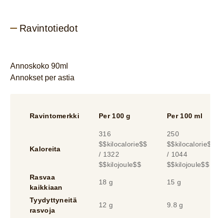
Ravintotiedot
Annoskoko 90ml
Annokset per astia
Ravintomerkki
Per 100 g
Per 100 ml
316
250
$$kilocalorie$$
$$kilocalorie$$
Kaloreita
/ 1322
/ 1044
$$kilojoule$$
$$kilojoule$$
Rasvaa
18 g
15 g
kaikkiaan
Tyydyttyneitä
12 g
9.8 g
rasvoja