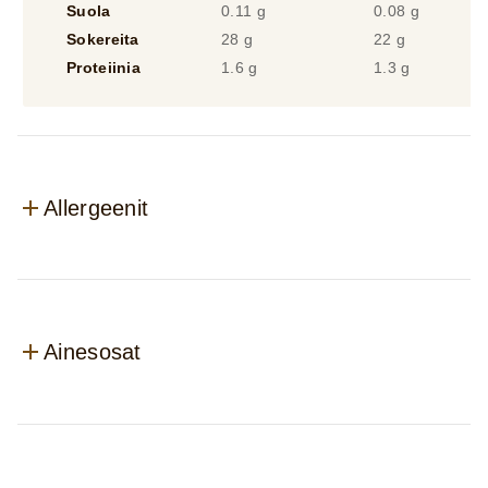
Suola
0.11 g
0.08 g
Sokereita
28 g
22 g
Proteiinia
1.6 g
1.3 g
Allergeenit
Ainesosat