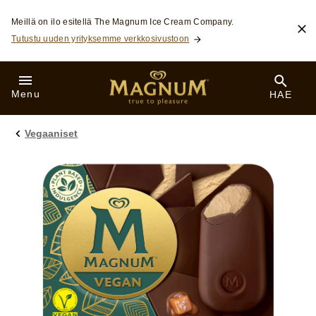
Skip to:
Meillä on ilo esitellä The Magnum Ice Cream Company.
Tutustu uuden yrityksemme verkkosivustoon
Menu
HAE
Vegaaniset