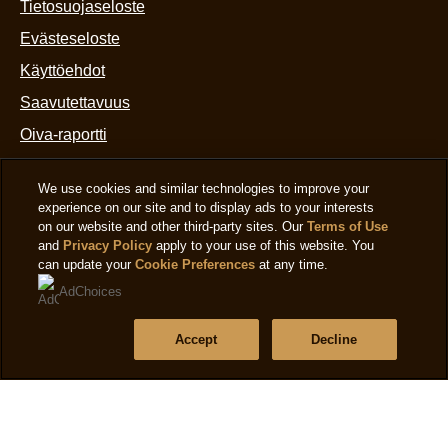
Tietosuojaseloste
Evästeseloste
Muokkaa asetuksia
Käyttöehdot
Saavutettavuus
Oiva-raportti
We use cookies and similar technologies to improve your
experience on our site and to display ads to your interests
on our website and other third-party sites. Our
Terms of Use
Auta
and
Privacy Policy
apply to your use of this website. You
can update your
Cookie Preferences
at any time.
Usein Kysytyt Kysymykset
AdChoices
Ota yhteyttä
Accept
Decline
Sivukartta
Seuraa meitä