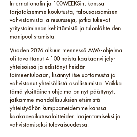
Internationalin ja 100WEEKSin, kanssa
tarjotaksemme koulutusta, talousosaamisen
vahvistamista ja resursseja, jotka tukevat
yritystoiminnan kehittämistä ja tulonlähteiden
monipuolistamista.
Vuoden 2026 alkuun mennessä AWA‑ohjelma
oli tavoittanut 4 100 naista kaakaonviljely-
yhteisöissä ja edistänyt heidän
toimeentuloaan, lisännyt itseluottamusta ja
vahvistanut yhteisöllistä osallistumista. Vaikka
tämä yksittäinen ohjelma on nyt päättynyt,
jatkamme mahdollisuuksien etsimistä
yhteistyöhön kumppaneidemme kanssa
kaakaovaikutusaloitteiden laajentamiseksi ja
vahvistamiseksi tulevaisuudessa.