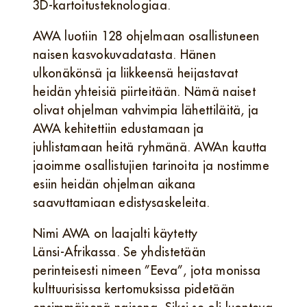
3D‑kartoitusteknologiaa.
AWA luotiin 128 ohjelmaan osallistuneen
naisen kasvokuvadatasta. Hänen
ulkonäkönsä ja liikkeensä heijastavat
heidän yhteisiä piirteitään. Nämä naiset
olivat ohjelman vahvimpia lähettiläitä, ja
AWA kehitettiin edustamaan ja
juhlistamaan heitä ryhmänä. AWAn kautta
jaoimme osallistujien tarinoita ja nostimme
esiin heidän ohjelman aikana
saavuttamiaan edistysaskeleita.
Nimi AWA on laajalti käytetty
Länsi‑Afrikassa. Se yhdistetään
perinteisesti nimeen ”Eeva”, jota monissa
kulttuurisissa kertomuksissa pidetään