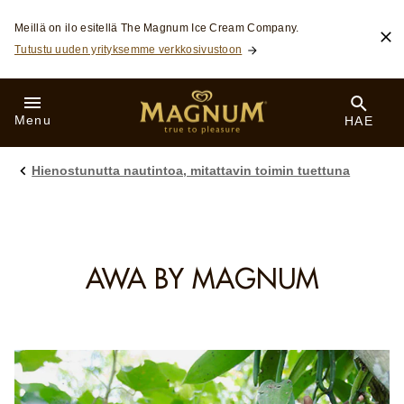
Skip to:
Meillä on ilo esitellä The Magnum Ice Cream Company.
Tutustu uuden yrityksemme verkkosivustoon
Menu
HAE
Hienostunutta nautintoa, mitattavin toimin tuettuna
AWA BY MAGNUM