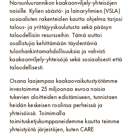
Norsunluurannikon kaakaonviljely-yhteisöjen
naisille. Kylien säästö- ja lainaryhmien (VSLA)
sosiaalisten rakenteiden kautta ohjelma tarjosi
talous- ja yrittäjyyskoulutusta sekä pääsyn
taloudellisiin resursseihin. Tämä auttoi
osallistujia kehittämään täydentäviä
tulonhankintamahdollisuuksia ja vahvisti
kaakaonviljely-yhteisöjä sekä sosiaalisesti että
taloudellisesti.
Osana laajempaa kaakaovaikutustyötämme
investoimme 25 miljoonaa euroa naisia
tukevien aloitteiden edistämiseen, tunnistaen
heidän keskeisen roolinsa perheissä ja
yhteisöissä. Toimimalla
toimitusketjukumppaneidemme kautta teimme
yhteistyötä järjestöjen, kuten CARE