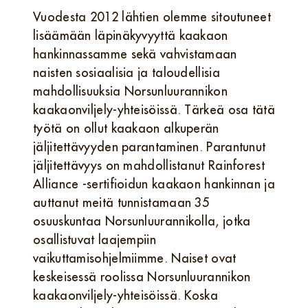
Vuodesta 2012 lähtien olemme sitoutuneet
lisäämään läpinäkyvyyttä kaakaon
hankinnassamme sekä vahvistamaan
naisten sosiaalisia ja taloudellisia
mahdollisuuksia Norsunluurannikon
kaakaonviljely-yhteisöissä. Tärkeä osa tätä
työtä on ollut kaakaon alkuperän
jäljitettävyyden parantaminen. Parantunut
jäljitettävyys on mahdollistanut Rainforest
Alliance ‑sertifioidun kaakaon hankinnan ja
auttanut meitä tunnistamaan 35
osuuskuntaa Norsunluurannikolla, jotka
osallistuvat laajempiin
vaikuttamisohjelmiimme. Naiset ovat
keskeisessä roolissa Norsunluurannikon
kaakaonviljely-yhteisöissä. Koska