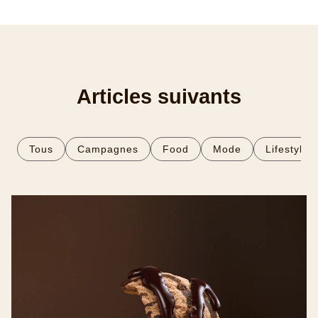
C’est prêt, dégustez !
FOOD
LIFESTYLE
TAGS