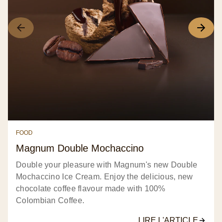
Articles suivants
Tous
Campagnes
Food
Mode
Lifestyle