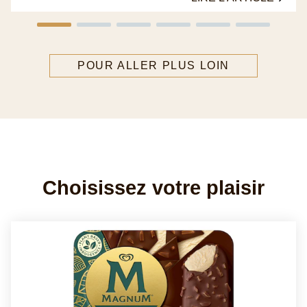
FOOD
Magnum Double Mochaccino
Double your pleasure with Magnum's new Double
Mochaccino Ice Cream. Enjoy the delicious, new
chocolate coffee flavour made with 100%
Colombian Coffee.
LIRE L'ARTICLE