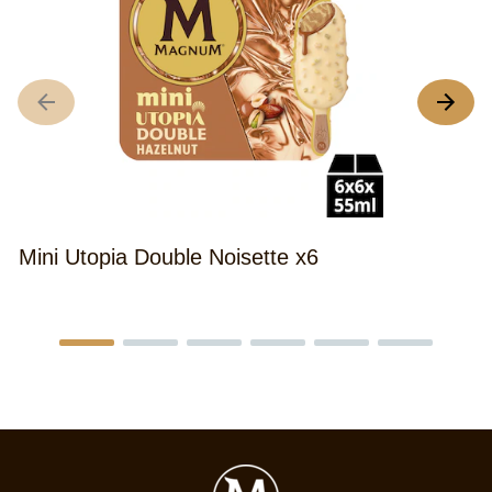
U
Mini Utopia Double Noisette x6