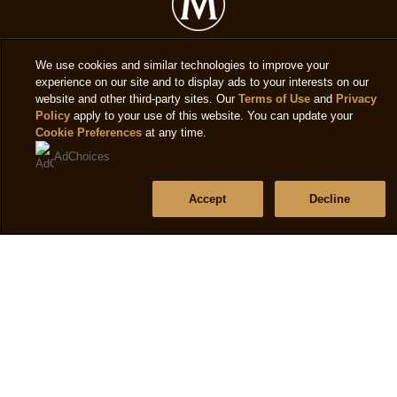
We use cookies and similar technologies to improve your
Mentions légales
experience on our site and to display ads to your interests on our
website and other third-party sites. Our
Terms of Use
and
Privacy
Policy
apply to your use of this website. You can update your
Politique de confidentialité
Cookie Preferences
at any time.
Paramètres des cookies
AdChoices
Politique Cookies
Accept
Decline
Conditions d'utilisation
Accessibilité
Assistance
Questions fréquentes
Localisateur de magasin
Contactez-nous