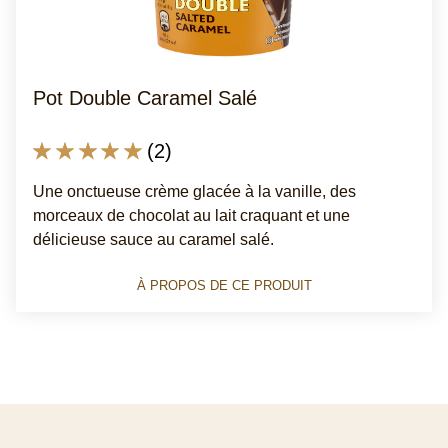
Pot Double Caramel Salé
La
(2)
note
Une onctueuse crème glacée à la vanille, des
moyenne
morceaux de chocolat au lait craquant et une
de
délicieuse sauce au caramel salé.
ce
Pot
À PROPOS DE CE PRODUIT
Double
Caramel
Salé
est
de
5.0
sur