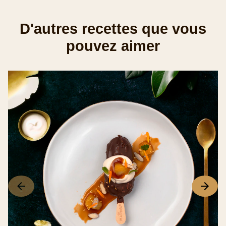
5
D'autres recettes que vous
à
pouvez aimer
partir
de
2
notes.