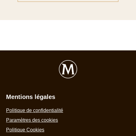
We use cookies and similar technologies to improve your experience 
our site and to display ads to your interests on our website and other t
party sites. Our
Terms of Use
and
Privacy Policy
apply to your use 
this website. You can update your
Cookie Preferences
at any time.
AdChoices
Accept
Declin
Mentions légales
Politique de confidentialité
Paramètres des cookies
Politique Cookies
Conditions d'utilisation