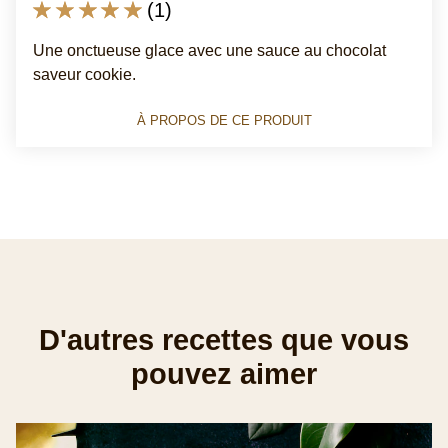
La
(1)
note
Une onctueuse glace avec une sauce au chocolat
moyenne
saveur cookie.
de
ce
À PROPOS DE CE PRODUIT
Mini
Chocolat
Blanc
&amp;
Cookies
x6
est
de
D'autres recettes que vous
5.0
pouvez aimer
sur
5
à
partir