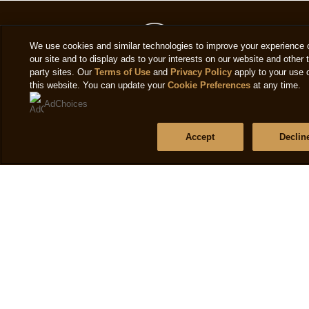
We use cookies and similar technologies to improve your experience 
our site and to display ads to your interests on our website and other t
party sites. Our
Terms of Use
and
Privacy Policy
apply to your use 
this website. You can update your
Cookie Preferences
at any time.
AdChoices
Mentions légales
Politique de confidentialité
Accept
Declin
Paramètres des cookies
Politique Cookies
Conditions d'utilisation
Accessibilité
Assistance
Questions fréquentes