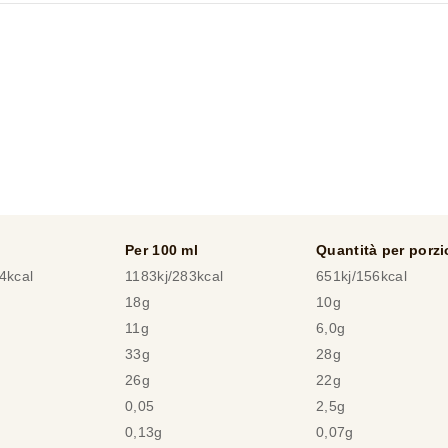
Per 100 ml
Quantità per porz
4kcal
1183kj/283kcal
651kj/156kcal
18g
10g
11g
6,0g
33g
28g
26g
22g
0,05
2,5g
0,13g
0,07g