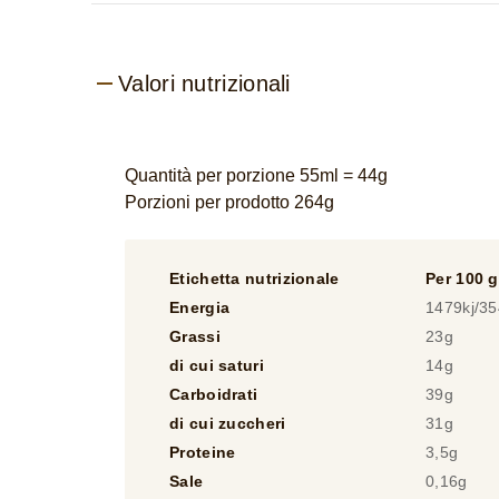
Valori nutrizionali
Quantità per porzione 55ml = 44g
Porzioni per prodotto 264g
Etichetta nutrizionale
Per 100 g
Energia
1479kj/35
Grassi
23g
di cui saturi
14g
Carboidrati
39g
di cui zuccheri
31g
Proteine
3,5g
Sale
0,16g