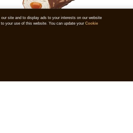
ur site and to display ads to your interests on our website
to your use of this website. You can update your
Cookie
Magnum Caramel & Nuts
Magn
Billi
(3)
La
valutazione
La
media
valuta
di
media
questo
di
Magnum
quest
Caramel
Magn
&amp;
Doubl
Nuts
Gold
è
Caram
5.0
Billion