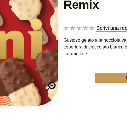
Remix
Scrivi una re
Nessuna
valutazione
Gustoso gelato alla nocciola va
inviata
copertura di cioccolato bianco e 
per
questo
caramellate.
product