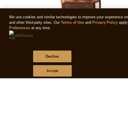
We use cookies and similar technologies to improve your experience on o
and other third-party sites. Our
Terms of Use
and
Privacy Policy
apply 
Preferences
at any time.
AdChoices
Magnum Sandwich
Decline
(2)
La
Accept
valutazione
media
di
questo
Magnum
Sandwich
è
5.0
su
5