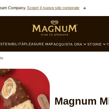
Cream Company.
Scopri il nuovo sito corporate
SEARCH
STENIBILITÀ
PLEASURE MAP
I
ACQUISTA ORA
STORIE
ix
Magnum Mi