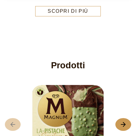
SCOPRI DI PIÙ
Prodotti
M
L
v