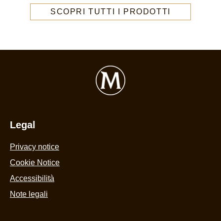
questo
d
SCOPRI TUTTI I PRODOTTI
product
1
v
Legal
Privacy notice
Cookie Settings
Cookie Notice
Accessibilità
Note legali