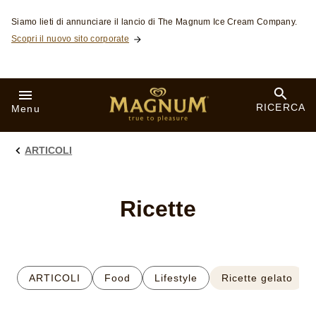
Skip to:
Siamo lieti di annunciare il lancio di The Magnum Ice Cream Company.
Scopri il nuovo sito corporate
RICERCA
Menu
ARTICOLI
Ricette
ARTICOLI
Food
Lifestyle
Ricette gelato