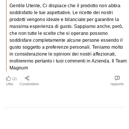
prodotti vengono ideate e bilanciate per garantire la
massima esperienza di gusto. Sappiamo anche, però,
che non tutte le scelte che si operano possono
soddisfare completamente alcune persone essendo il
gusto soggetto a preferenze personali. Teniamo molto
in considerazione le opinioni dei nostri affezionati,
inoltreremo pertanto i tuoi commenti in Azienda. Il Team
Magnum
(2)
Utile
Condividere
rapporto
We use cookies and similar technologies to improve your
experience on our site and to display ads to your interests on our
website and other third-party sites. Our
Terms of Use
and
Privacy
Policy
apply to your use of this website. You can update your
Cookie Preferences
at any time.
AdChoices
Decline
ALTRI MAGNUM CHE
POTREBBERO PIACERTI