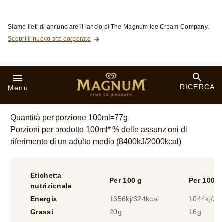
1
valutazioni.
Valori nutrizionali
Quantità per porzione 100ml=77g
Porzioni per prodotto 100ml* % delle assunzioni di
riferimento di un adulto medio (8400kJ/2000kcal)
Etichetta
Per 100 g
Per 100 m
nutrizionale
Energia
1356kj/324kcal
1044kj/25
Grassi
20g
16g
di cui saturi
13g
9,7g
Carboidrati
30g
23g
di cui zuccheri
26g
20g