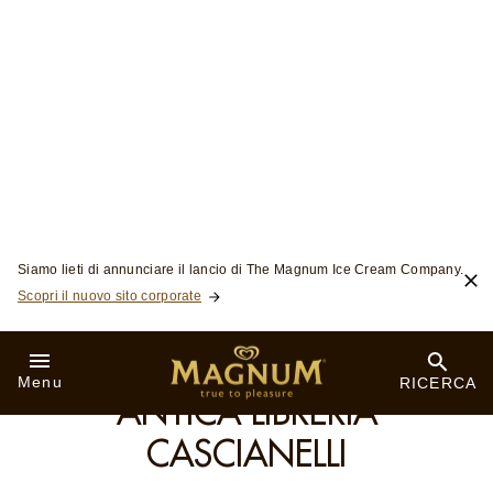
Skip to:
Siamo lieti di annunciare il lancio di The Magnum Ice Cream Company.
Scopri il nuovo sito corporate
Menu
RICERCA
ROMA
ANTICA LIBRERIA
CASCIANELLI