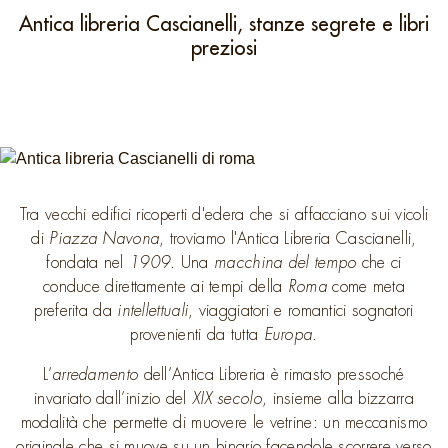
Antica libreria Cascianelli, stanze segrete e libri
preziosi
Tra vecchi edifici ricoperti d'edera che si affacciano sui vicoli
di
Piazza Navona
, troviamo l'Antica Libreria Cascianelli,
fondata nel
1909
. Una
macchina del tempo
che ci
conduce direttamente ai tempi della
Roma
come meta
preferita da
intellettuali
, viaggiatori e romantici sognatori
provenienti da tutta
Europa
.
L’
arredamento
dell’Antica Libreria è rimasto pressoché
invariato dall’inizio del
XIX secolo
, insieme alla bizzarra
modalità che permette di muovere le vetrine: un meccanismo
originale che si muove su un binario facendole scorrere verso