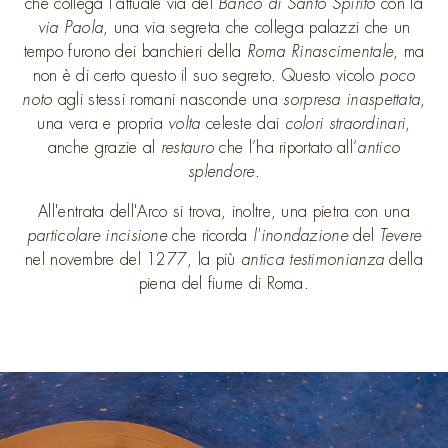
che collega l’attuale via del
Banco di Santo Spirito
con la
via Paola
, una via segreta che collega palazzi che un
tempo furono dei banchieri della
Roma Rinascimentale
, ma
non è di certo questo il suo segreto. Questo vicolo
poco
noto
agli stessi romani nasconde una
sorpresa inaspettata
,
una vera e propria
volta
celeste dai
colori straordinari
,
anche grazie al
restauro
che l’ha riportato all’
antico
splendore
.
All'entrata dell'Arco si trova, inoltre, una pietra con una
particolare incisione
che ricorda
l'inondazione
del
Tevere
nel novembre del 1277, la più
antica
testimonianza
della
piena del fiume di Roma.