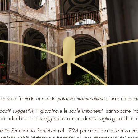
crivere l’impatto di questo
palazzo monumentale
situato nel cuo
cortili suggestivi
, il
giardino
e le
scale imponenti
, sanno come inca
rdo indelebile di un
viaggio
che riempie di
meraviglia
gli occhi e 
itetto Ferdinando Sanfelice
nel 1724 per adibirlo a residenza priv