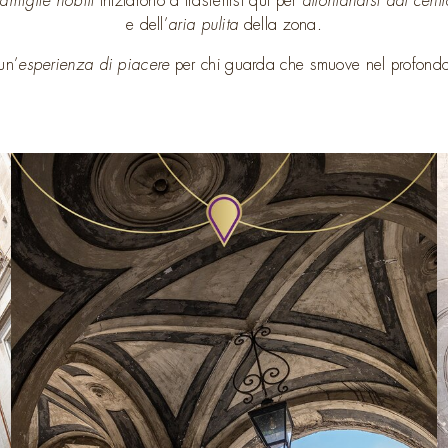
famiglie
nobili
iniziarono a trasferirsi qui per
allontanarsi dal centr
e dell’
aria pulita
della zona.
un’
esperienza di piacere
per chi guarda
che smuove nel profon