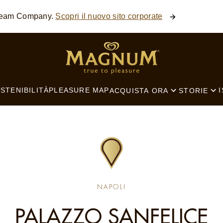
Cream Company.
Scopri il nuovo sito corporate
SEARCH
STENIBILITÀ
PLEASURE MAP
I
ACQUISTA ORA
STORIE
NAPOLI
PALAZZO SANFELICE