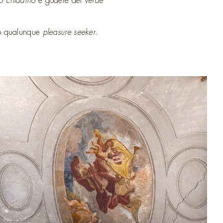
o cittadino
e godere del
verde
do qualunque
pleasure seeker
.