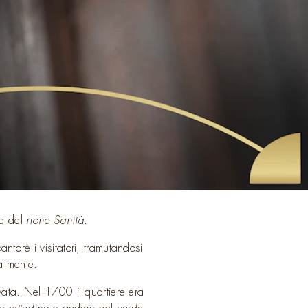
re del
rione Sanità
.
ntare i visitatori, tramutandosi
la mente.
ata. Nel 1700 il quartiere era