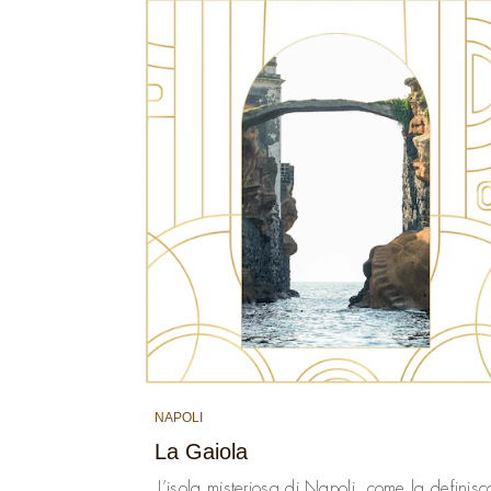
NAPOLI
La Gaiola
L’isola misteriosa di Napoli, come la definis