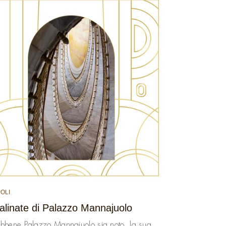
OLI
alinate di Palazzo Mannajuolo
bbene Palazzo Mannajuolo sia noto, la sua