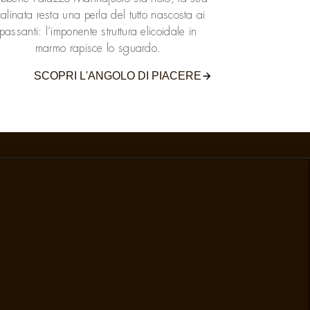
alinata resta una perla del tutto nascosta ai
passanti: l’imponente struttura elicoidale in
marmo rapisce lo sguardo.
SCOPRI L'ANGOLO DI PIACERE
Paese
Italy
Cambia Paese