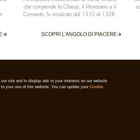
che comprende la Chiesa, il Monastero e il
sc
un
Convento, fu innalzato dal 1310 al 1328.
E
SCOPRI L'ANGOLO DI PIACERE
ur site and to display ads to your interests on our website
to your use of this website. You can update your
Cookie