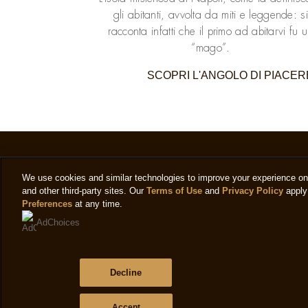
gli abitanti, avvolta da miti e leggende: si
racconta infatti che il primo ad abitarvi fu 
“mago”.
SCOPRI L'ANGOLO DI PIACER
We use cookies and similar technologies to improve your experience on o
and other third-party sites. Our
Terms of Use
and
Privacy Policy
apply 
Preferences
at any time.
AdChoices
Legal
Supporto
Seguici
Decline
Privacy notice
Sitemap
Accept