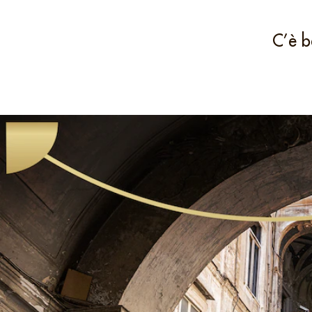
C’è b