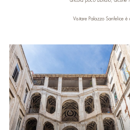
ancora
poco abitato
, alcune
Visitare Palazzo Sanfelice è 