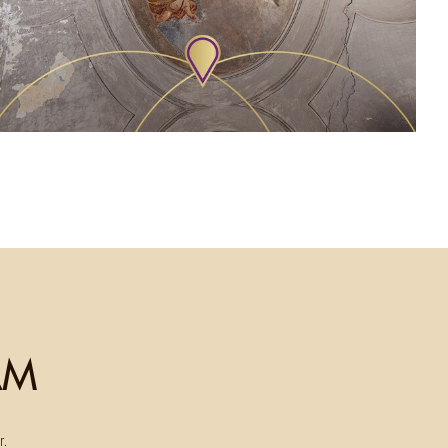
AM
r.