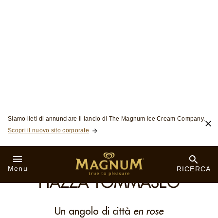
Skip to:
Siamo lieti di annunciare il lancio di The Magnum Ice Cream Company.
Scopri il nuovo sito corporate
Menu
RICERCA
MILANO
PIAZZA TOMMASEO
Un angolo di città
en rose