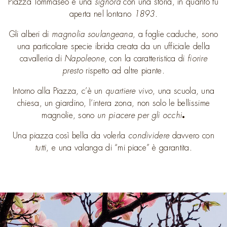
Piazza Tommaseo è una
signora
con una storia, in quanto fu
aperta nel lontano
1893
.
Gli alberi di
magnolia soulangeana
, a foglie caduche, sono
una particolare specie ibrida creata da un ufficiale della
cavalleria di
Napoleone
, con la caratteristica di
fiorire
presto
rispetto ad altre piante.
Intorno alla Piazza, c’è un
quartiere vivo
, una scuola, una
chiesa, un giardino, l’intera zona, non solo le bellissime
magnolie, sono
un piacere per gli occhi
.
Una piazza così bella da volerla
condividere
davvero
con
tutti
, e una valanga di “mi piace” è garantita.