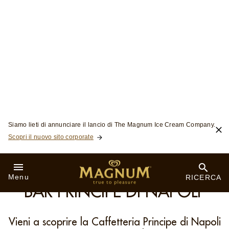
Skip to:
Siamo lieti di annunciare il lancio di The Magnum Ice Cream Company.
Scopri il nuovo sito corporate
Menu
RICERCA
NAPOLI
BAR PRINCIPE DI NAPOLI
Vieni a scoprire la Caffetteria Principe di Napoli