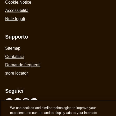
Cookie Settings
Cookie Notice
Accessibilità
Note legali
Supporto
We use cookies and similar technologies to improve your
Sitemap
experience on our site and to display ads to your interests
on our website and other third-party sites. Our
Terms of Use
Contattaci
and
Privacy Policy
apply to your use of this website. You
can update your
Cookie Preferences
at any time.
Domande frequenti
AdChoices
store locator
Decline
Seguici
Accept