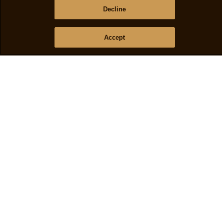
Decline
Supporto
Accept
Sitemap
Contattaci
Domande frequenti
store locator
Seguici
Paese
Italy
Cambia Paese