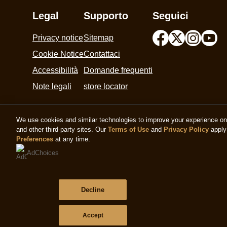
Legal
Supporto
Seguici
Privacy notice
Sitemap
Cookie Settings
Contattaci
Cookie Notice
Domande frequenti
Accessibilità
store locator
Note legali
We use cookies and similar technologies to improve your experience on o
and other third-party sites. Our
Terms of Use
and
Privacy Policy
apply 
© 2026 Copyright The Magnum Ice Cream Com
Preferences
at any time.
AdChoices
Decline
Accept