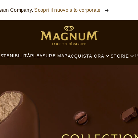
Cream Company.
Scopri il nuovo sito corporate
SEARCH
STENIBILITÀ
PLEASURE MAP
I
ACQUISTA ORA
STORIE